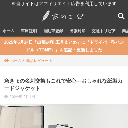
※当サイトはアフィリエイト広告を利用しています
ホーム
車庫証明
自動車登録
出張封印
交通トリビア
商
2025年5月24日「出張封印 工具まとめ」に『ドライバー型ハン
ドル（TONE）』を追記・更新しました
ホーム
商品レビュー
急きょの名刺交換もこれで安心―おしゃれな紙製カ
ードジャケット
2024年12月4日