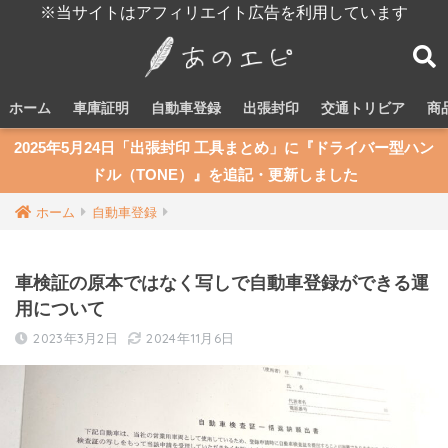
※当サイトはアフィリエイト広告を利用しています
ホーム
車庫証明
自動車登録
出張封印
交通トリビア
商
2025年5月24日「出張封印 工具まとめ」に『ドライバー型ハン
ドル（TONE）』を追記・更新しました
ホーム
自動車登録
車検証の原本ではなく写しで自動車登録ができる運
用について
2023年3月2日
2024年11月6日